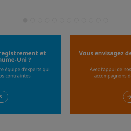
nregistrement et
Vous envisagez de
aume-Uni ?
re équipe d'experts qui
Avec l’appui de no
os contraintes.
accompagnons dan
S