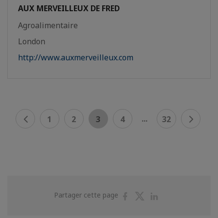
AUX MERVEILLEUX DE FRED
Agroalimentaire
London
http://www.auxmerveilleux.com
...
1
2
3
4
32
Partager
Partager
Partager
Partager cette page
sur
sur
sur
Facebook
Twitter
Linkedin